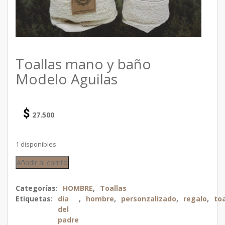
Toallas mano y baño
Modelo Aguilas
$
27.500
1 disponibles
Añadir al carrito
Categorías:
HOMBRE
,
Toallas
Etiquetas:
dia
,
hombre
,
personzalizado
,
regalo
,
toa
del
padre