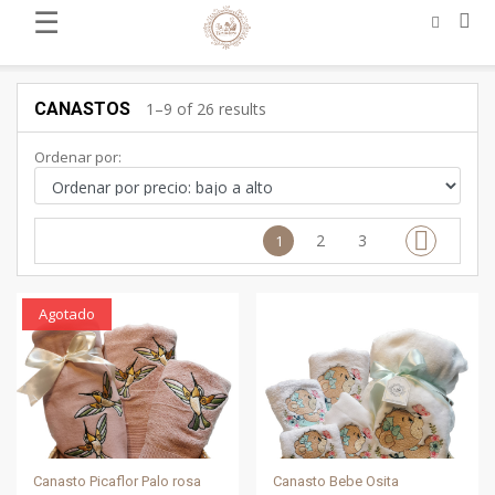
☰
CANASTOS
1–9 of 26 results
Ordenar por:
2
3
1
Agotado
Canasto Picaflor Palo rosa
Canasto Bebe Osita