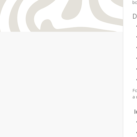
bo
D
Fo
a 
I