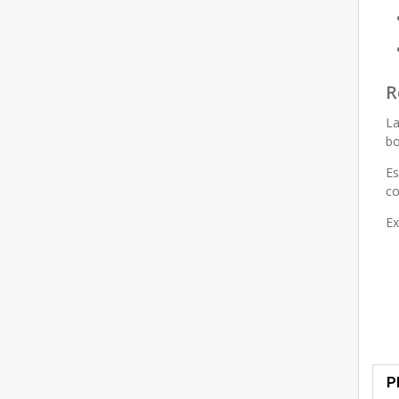
R
La
b
E
co
Ex
P