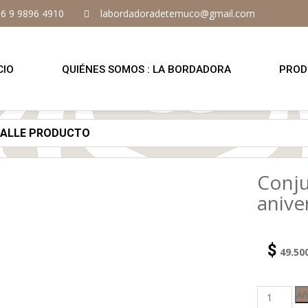
6 9 9896 4910
labordadoradetemuco@gmail.com
CIO
QUIÉNES SOMOS : LA BORDADORA
PROD
TALLE PRODUCTO
Conj
anive
$
49.50
Añ