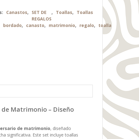
s:
Canastos
,
SET DE
,
Toallas
,
Toallas
REGALOS
:
bordado
,
canasto
,
matrimonio
,
regalo
,
toalla
o de Matrimonio – Diseño
versario de matrimonio
, diseñado
significativa. Este set incluye toallas