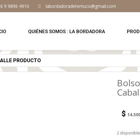
6 9 9896 4910
labordadoradetemuco@gmail.com
CIO
QUIÉNES SOMOS : LA BORDADORA
PROD
TALLE PRODUCTO
Bolso
Cabal
$
14.50
2 disponibl