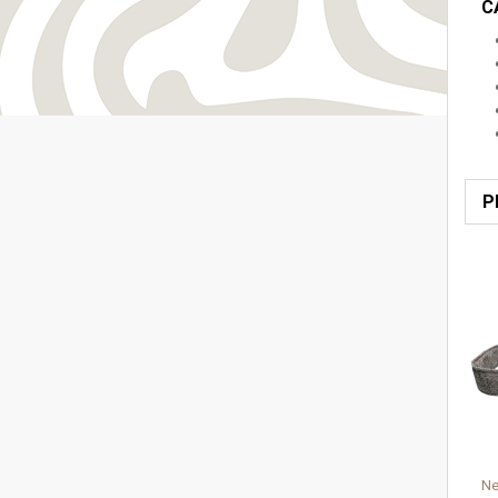
C
P
Ne