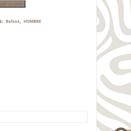
adir al carrito
s:
Bolsos
,
HOMBRE