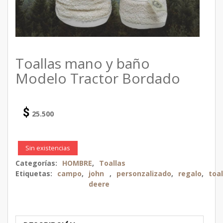
Toallas mano y baño
Modelo Tractor Bordado
$
25.500
Sin existencias
Categorías:
HOMBRE
,
Toallas
Etiquetas:
campo
,
john
,
personzalizado
,
regalo
,
toal
deere