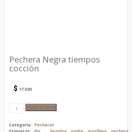
Pechera Negra tiempos
cocción
$
17.500
Añadir al carrito
Categoría:
Pecheras
Etiquetas:
dia
,
hombre
,
padre
,
parrillero
,
pechera
,