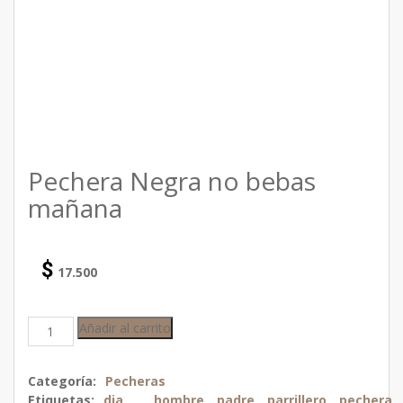
Pechera Negra no bebas
mañana
$
17.500
Añadir al carrito
Categoría:
Pecheras
Etiquetas:
dia
,
hombre
,
padre
,
parrillero
,
pechera
,