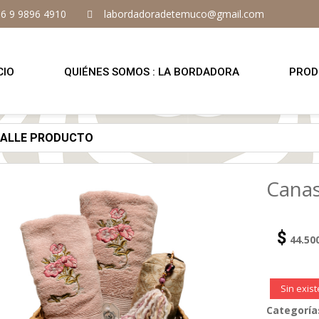
6 9 9896 4910
labordadoradetemuco@gmail.com
CIO
QUIÉNES SOMOS : LA BORDADORA
PROD
TALLE PRODUCTO
Canas
$
44.50
Sin exis
Categoría