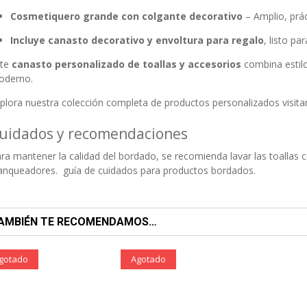
Cosmetiquero grande con colgante decorativo
– Amplio, prá
Incluye canasto decorativo y envoltura para regalo
, listo p
ste
canasto personalizado de toallas y accesorios
combina estilo
oderno.
plora nuestra colección completa de productos personalizados visit
uidados y recomendaciones
ra mantener la calidad del bordado, se recomienda lavar las toallas co
lanqueadores.
guía de cuidados para productos bordados
.
AMBIÉN TE RECOMENDAMOS…
gotado
Agotado