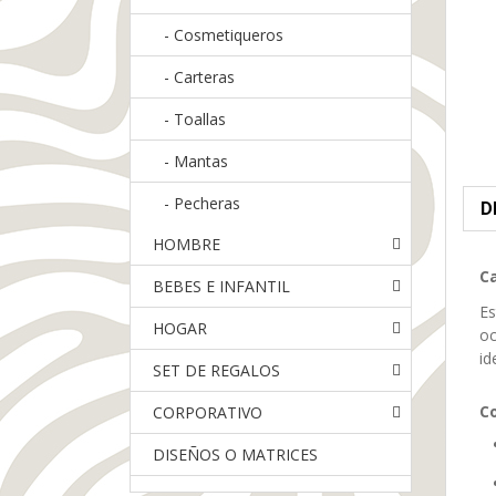
-
Cosmetiqueros
-
Carteras
-
Toallas
-
Mantas
-
Pecheras
D
HOMBRE
Ca
BEBES E INFANTIL
Es
HOGAR
oc
id
SET DE REGALOS
Co
CORPORATIVO
DISEÑOS O MATRICES