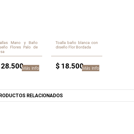
allas Mano y Baño
Toalla baño blanca con
seño Flores Palo de
diseño Flor Bordada
sa
28.500
$
18.500
Más Info
Más Info
RODUCTOS RELACIONADOS