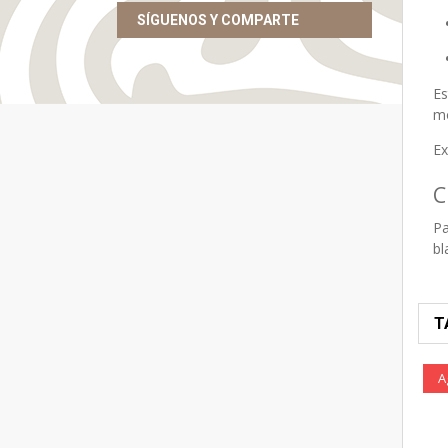
SÍGUENOS Y COMPARTE
E
m
Ex
C
Pa
b
T
A