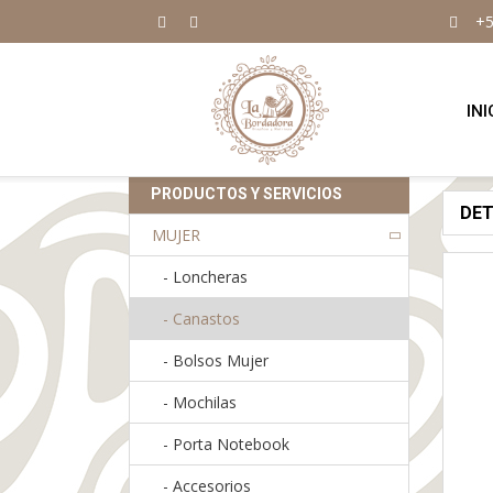
+5
INI
PRODUCTOS Y SERVICIOS
DE
MUJER
-
Loncheras
-
Canastos
-
Bolsos Mujer
-
Mochilas
-
Porta Notebook
-
Accesorios