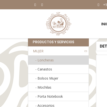
+5
INI
PRODUCTOS Y SERVICIOS
DE
MUJER
-
Loncheras
-
Canastos
-
Bolsos Mujer
-
Mochilas
-
Porta Notebook
-
Accesorios