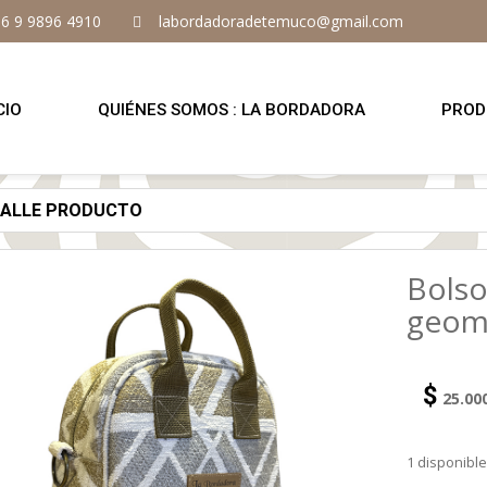
6 9 9896 4910
labordadoradetemuco@gmail.com
CIO
QUIÉNES SOMOS : LA BORDADORA
PROD
TALLE PRODUCTO
Bolso
geom
$
25.00
1 disponibl