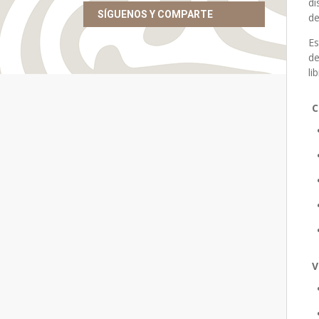
di
SÍGUENOS Y COMPARTE
de
Es
de
li
C
V