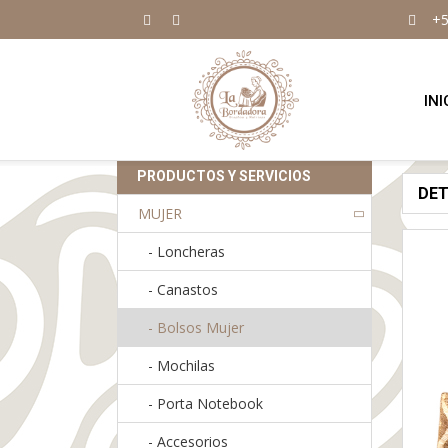
+5
INI
PRODUCTOS Y SERVICIOS
DE
MUJER
-
Loncheras
-
Canastos
-
Bolsos Mujer
-
Mochilas
-
Porta Notebook
-
Accesorios