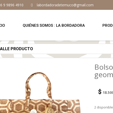
6 9 9896 4910
labordadoradetemuco@gmail.com
CIO
QUIÉNES SOMOS : LA BORDADORA
PROD
TALLE PRODUCTO
Bolso
geom
$
18.50
2 disponibl