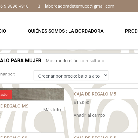
6 9 9896 4910
labordadoradetemuco@gmail.com
CIO
QUIÉNES SOMOS : LA BORDADORA
PROD
ALO PARA MUJER
Mostrando el único resultado
nar por:
CAJA DE REGALO M5
tado
$
15.000
DE REGALO M9
Más Info
0
Añadir al carrito
DE REGALO S6
CAJA DE REGALO S 5